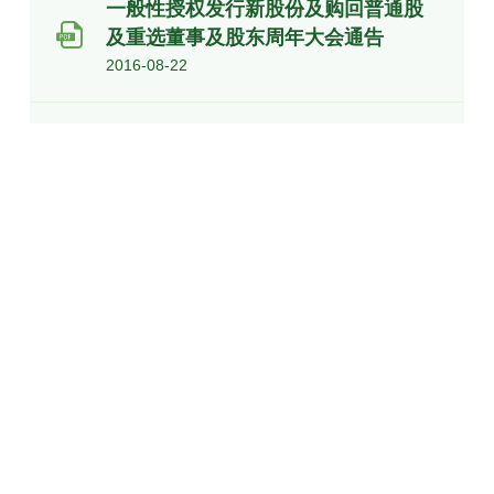
一般性授权发行新股份及购回普通股
及重选董事及股东周年大会通告
2016-08-22
截至二零一六年三月三十一日止财政
年度业绩公布
2016-06-27
董事会召开日期
2016-06-16
盈利警告
2016-06-15
持续关连交易