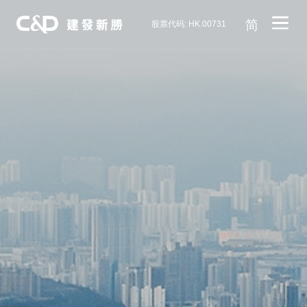
简
股票代码: HK.00731