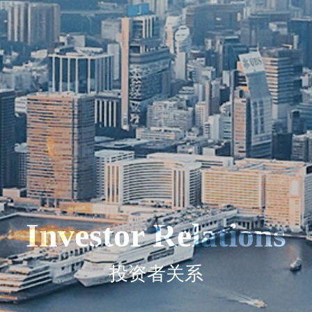
Investor Relations
投资者关系