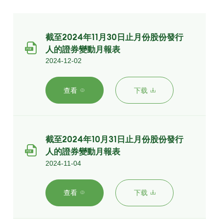
截至2024年11月30日止月份股份發行
人的證券變動月報表
2024-12-02
查看
下载


截至2024年10月31日止月份股份發行
人的證券變動月報表
2024-11-04
查看
下载

